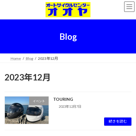
コ
ナ
ン
ビ
テ
ゲ
ン
ー
ツ
シ
へ
ョ
Blog
ス
ン
キ
に
ッ
移
プ
動
Home
Blog
2023年12月
2023年12月
TOURING
イベント
2023年12月7日
続きを読む