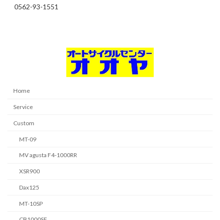
0562-93-1551
Home
Service
Custom
MT-09
MV agusta F4-1000RR
XSR900
Dax125
MT-10SP
CB1000SF